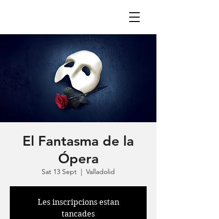
El Fantasma de la
Ópera
Sat 13 Sept
  |  
Valladolid
Les inscripcions estan
tancades