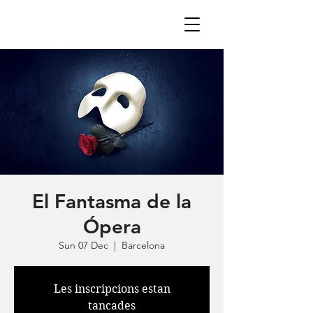
El Fantasma de la
Ópera
Sun 07 Dec
  |  
Barcelona
Les inscripcions estan
tancades