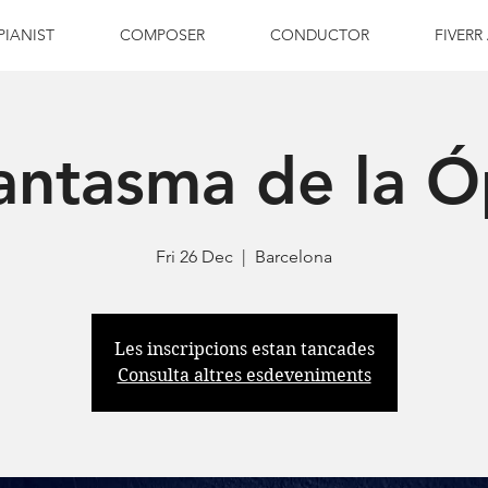
PIANIST
COMPOSER
CONDUCTOR
FIVERR
antasma de la 
Fri 26 Dec
  |  
Barcelona
Les inscripcions estan tancades
Consulta altres esdeveniments