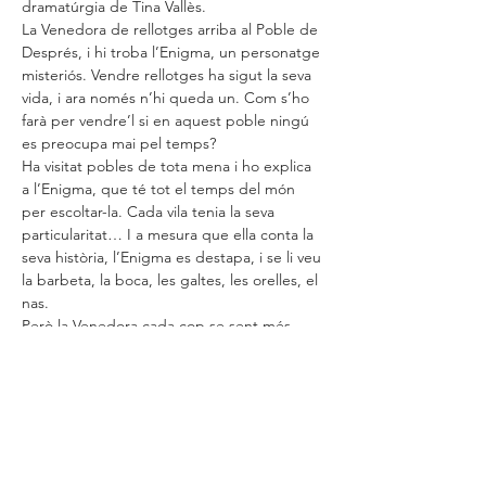
dramatúrgia de Tina Vallès.
La Venedora de rellotges arriba al Poble de 
Després, i hi troba l’Enigma, un personatge 
misteriós. Vendre rellotges ha sigut la seva 
vida, i ara només n’hi queda un. Com s’ho 
farà per vendre’l si en aquest poble ningú 
es preocupa mai pel temps?
Ha visitat pobles de tota mena i ho explica 
a l’Enigma, que té tot el temps del món 
per escoltar-la. Cada vila tenia la seva 
particularitat… I a mesura que ella conta la 
seva història, l’Enigma es destapa, i se li veu 
la barbeta, la boca, les galtes, les orelles, el 
nas.
Però la Venedora cada cop se sent més 
cansada. I encara té l’últim rellotge per 
vendre. Aviat ho entendrà tot. Se li 
tancaran els ulls, s’adormirà ben 
profundament. I per fi sabrà què hi fa, aquí, 
i què és el que la fa feliç.