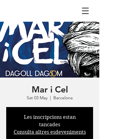
Mar i Cel
Sat 03 May
  |  
Barcelona
Les inscripcions estan
tancades
Consulta altres esdeveniments