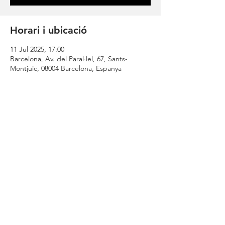
Horari i ubicació
11 Jul 2025, 17:00
Barcelona, Av. del Paral·lel, 67, Sants-
Montjuïc, 08004 Barcelona, Espanya
Comparteix
| CONTACT |